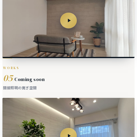
WORKS
05
/
Coming soon
間接照明の寛ぎ空間