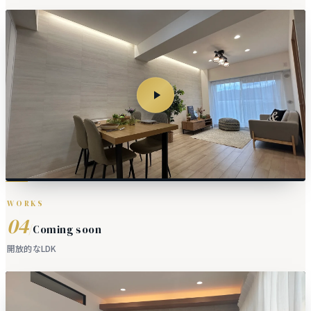
WORKS
04
/
Coming soon
開放的なLDK