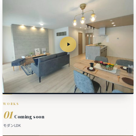
WORKS
01
/
Coming soon
モダンLDK