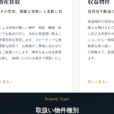
動産買取
収益物件
ぎの売却、複雑な事情にも柔軟に対
投資用不動産
収益物件の売却
による売却が難しい物件、相続・離婚・転
購入を検討され
どでお急ぎの方に、当社が直接買い取るこ
に応える売買サ
早期売却を実現します。スピーディーな査
ションから一棟
柔軟な対応で、お客様のご事情に合わせた
動産を取り扱い
をご提案いたします。物件をあらゆる角度
口戦略まで、投
分析し、納得いただける条件で買取いたし
ます。
。
く見る
詳しく見る
Property Types
取扱い物件種別