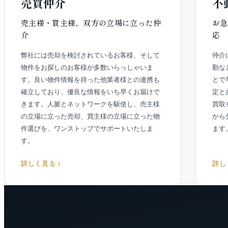
売買仲介
不
売主様・買主様、双方の立場に立った仲
お急
介
応
弊社には売却を検討されているお客様、そして
仲介
物件をお探しのお客様が多数いらっしゃいま
勤な
す。良い物件情報を持った他業者様との連携も
とで
確立しており、優良な情報をいち早くお届けで
定と
きます。人脈とネットワークを駆使し、売主様
買取
の立場に立った売却、買主様の立場に立った物
から
件選びを、ワンストップでサポートいたしま
ます
す。
詳しく見る
詳し